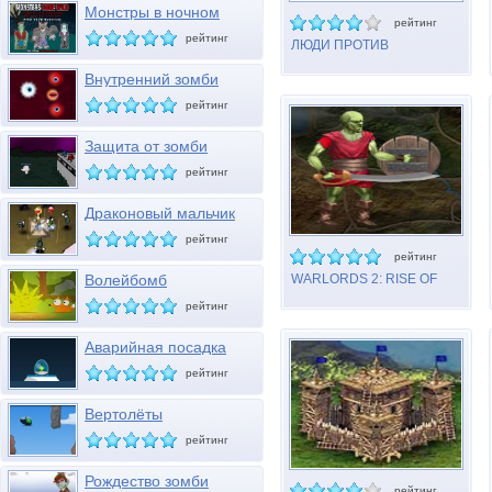
Монстры в ночном
рейтинг
клубе
рейтинг
ЛЮДИ ПРОТИВ
МОНСТРОВ
Внутренний зомби
рейтинг
Защита от зомби
рейтинг
Драконовый мальчик
рейтинг
рейтинг
Волейбомб
WARLORDS 2: RISE OF
DEMONS
рейтинг
Аварийная посадка
рейтинг
Вертолёты
рейтинг
Рождество зомби
рейтинг