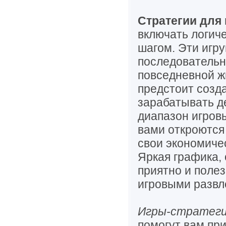
Стратегии для
включать логич
шагом. Эти игру
последовательн
повседневной ж
предстоит созд
зарабатывать де
диапазон игров
вами откроются
свои экономиче
Яркая графика,
приятно и поле
игровыми развл
Игры-стратег
помогут вам пр