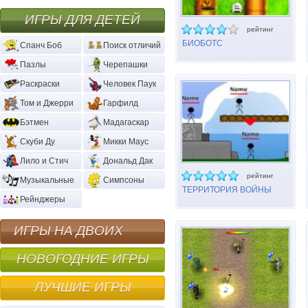
ИГРЫ ДЛЯ ДЕТЕЙ
рейтинг
БИОБОТС
Спанч Боб
Поиск отличий
Пазлы
Черепашки
Раскраски
Человек Паук
Том и Джерри
Гарфилд
Бэтмен
Мадагаскар
Скуби Ду
Микки Маус
Лило и Стич
Дональд Дак
рейтинг
Музыкальные
Симпсоны
ТЕРРИТОРИЯ ВОЙНЫ
Рейнджеры
ИГРЫ НА ДВОИХ
НОВОГОДНИЕ ИГРЫ
ЛУЧШИЕ ИГРЫ