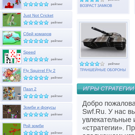
рейтинг
ВОЗРАСТ ЗАМКОВ
Just Not Cricket
рейтинг
Сбей комаров
рейтинг
Speed
рейтинг
рейтинг
ТРАНШЕЙНЫЕ ОБОРОНЫ
Fly Squirrel Fly 2
рейтинг
ИГРЫ СТРАТЕГИИ
Пазл 2
рейтинг
Добро пожалова
Зомби и фокусы
Swf.Ru. У нас 
рейтинг
увлекательные и
Рой зомби
«стратегии». П
рейтинг