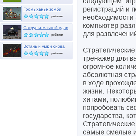
следующем: игр
регистраций и п
Громыханье зомби
необходимости 
рейтинг
компьютер разл
Сокрушительный удар
для развлечений
зомби
рейтинг
Встань и умри снова
Стратегические 
рейтинг
тренажер для в
огромное колич
абсолютная стр
в ходе прохожде
жизни. Некотор
хитами, полюби
попробовать св
государства, к
Стратегические
самые смелые и