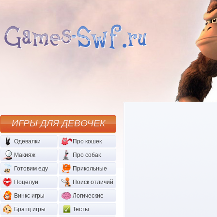
ИГРЫ ДЛЯ ДЕВОЧЕК
Одевалки
Про кошек
Макияж
Про собак
Готовим еду
Прикольные
Поцелуи
Поиск отличий
Винкс игры
Логические
Братц игры
Тесты