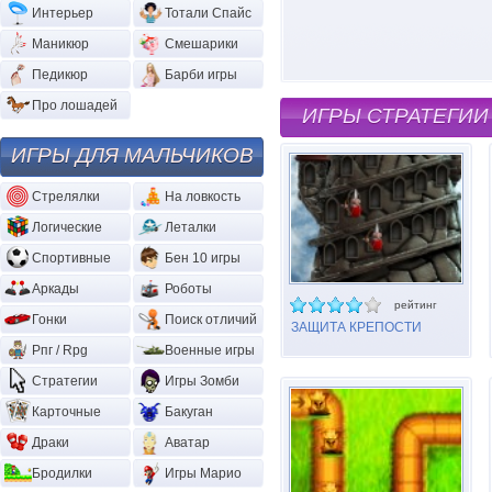
Интерьер
Тотали Спайс
Маникюр
Смешарики
Педикюр
Барби игры
Про лошадей
ИГРЫ СТРАТЕГИИ
ИГРЫ ДЛЯ МАЛЬЧИКОВ
Стрелялки
На ловкость
Логические
Леталки
Спортивные
Бен 10 игры
Аркады
Роботы
рейтинг
Гонки
Поиск отличий
ЗАЩИТА КРЕПОСТИ
Рпг / Rpg
Военные игры
Стратегии
Игры Зомби
Карточные
Бакуган
Драки
Аватар
Бродилки
Игры Марио