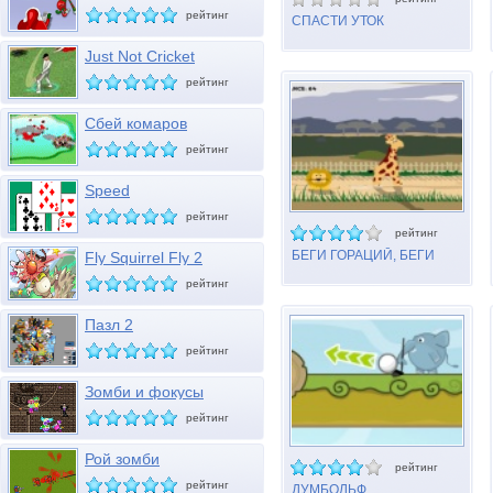
рейтинг
СПАСТИ УТОК
Just Not Cricket
рейтинг
Сбей комаров
рейтинг
Speed
рейтинг
рейтинг
БЕГИ ГОРАЦИЙ, БЕГИ
Fly Squirrel Fly 2
рейтинг
Пазл 2
рейтинг
Зомби и фокусы
рейтинг
Рой зомби
рейтинг
рейтинг
ДУМБОЛЬФ