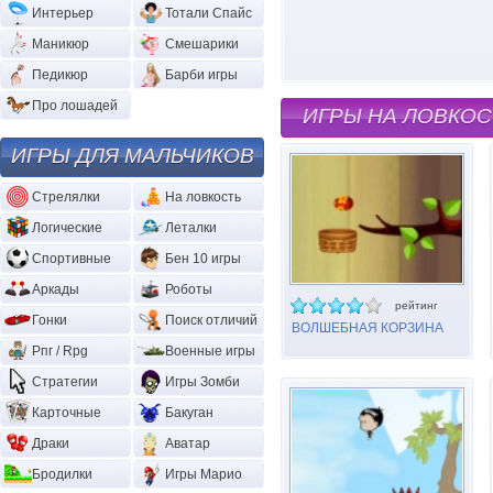
Интерьер
Тотали Спайс
Маникюр
Смешарики
Педикюр
Барби игры
Про лошадей
ИГРЫ НА ЛОВКОС
ИГРЫ ДЛЯ МАЛЬЧИКОВ
Стрелялки
На ловкость
Логические
Леталки
Спортивные
Бен 10 игры
Аркады
Роботы
рейтинг
Гонки
Поиск отличий
ВОЛШЕБНАЯ КОРЗИНА
Рпг / Rpg
Военные игры
Стратегии
Игры Зомби
Карточные
Бакуган
Драки
Аватар
Бродилки
Игры Марио