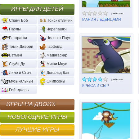
ИГРЫ ДЛЯ ДЕТЕЙ
рейтинг
МАНИЯ ЛЕДЕНЦАМИ
Спанч Боб
Поиск отличий
Пазлы
Черепашки
Раскраски
Человек Паук
Том и Джерри
Гарфилд
Бэтмен
Мадагаскар
Скуби Ду
Микки Маус
Лило и Стич
Дональд Дак
рейтинг
Музыкальные
Симпсоны
КРЫСА И СЫР
Рейнджеры
ИГРЫ НА ДВОИХ
НОВОГОДНИЕ ИГРЫ
ЛУЧШИЕ ИГРЫ