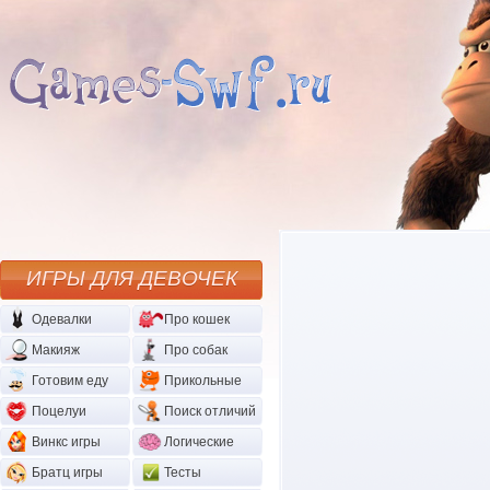
ИГРЫ ДЛЯ ДЕВОЧЕК
Одевалки
Про кошек
Макияж
Про собак
Готовим еду
Прикольные
Поцелуи
Поиск отличий
Винкс игры
Логические
Братц игры
Тесты