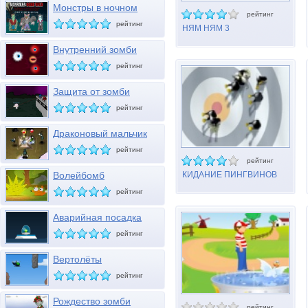
Монстры в ночном
рейтинг
клубе
рейтинг
НЯМ НЯМ 3
Внутренний зомби
рейтинг
Защита от зомби
рейтинг
Драконовый мальчик
рейтинг
рейтинг
Волейбомб
КИДАНИЕ ПИНГВИНОВ
рейтинг
Аварийная посадка
рейтинг
Вертолёты
рейтинг
Рождество зомби
рейтинг