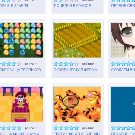
ОРА 8: БИЛЬЯРД
ПОЦЕЛУИ В КЛАССЕ
ПЕРВОЕ СВ
рейтинг
рейтинг
ОКРОВИЩА ТРОПИКОВ
ЭКЗОТИЧЕСКАЯ ФЕРМА
СОЗДАЁМ В
РЕБЁНКА
рейтинг
рейтинг
ХОД ЗА МЛАДЕНЦАМИ
ТИГРА СКРЫТЫЕ ЗВЁЗДЫ
ПЕКАРНЯ С