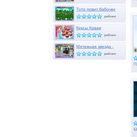
Тото ловит бабочек
рейтинг
Кексы Каваи
рейтинг
Мятежная звезда -
Диего
рейтинг
Г
П
Б