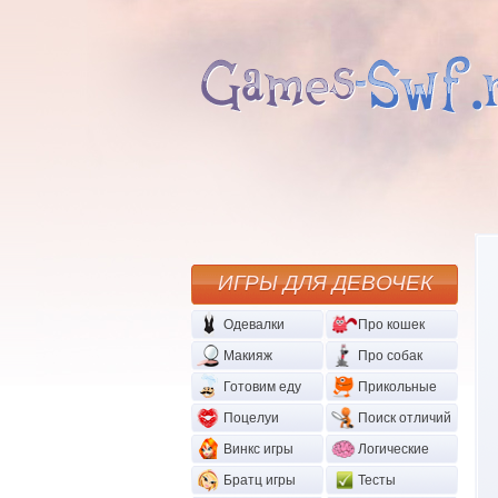
ИГРЫ ДЛЯ ДЕВОЧЕК
Одевалки
Про кошек
Макияж
Про собак
Готовим еду
Прикольные
Поцелуи
Поиск отличий
Винкс игры
Логические
Братц игры
Тесты