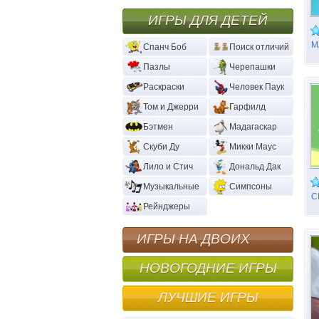
ИГРЫ ДЛЯ ДЕТЕЙ
М
Спанч Боб
Поиск отличий
П
Пазлы
Черепашки
Раскраски
Человек Паук
Том и Джерри
Гарфилд
Бэтмен
Мадагаскар
Скуби Ду
Микки Маус
Лило и Стич
Дональд Дак
Музыкальные
Симпсоны
С
Рейнджеры
Л
ИГРЫ НА ДВОИХ
НОВОГОДНИЕ ИГРЫ
ЛУЧШИЕ ИГРЫ