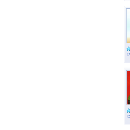
Г
К
Т