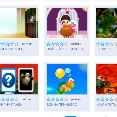
рейтинг
рейтинг
АНГНАМ ТАНЕЦ
ЧАЙНЫЙ РЕСТОРАНЧИК
ЛАПИНКА
СЭММИ
рейтинг
рейтинг
УНГ-ФУ ПАНДА
ВОЙНА ПРИНЦЕСС
КАКОЙ ПУТЬ
РЕНИРУЕМ ПАМЯТЬ