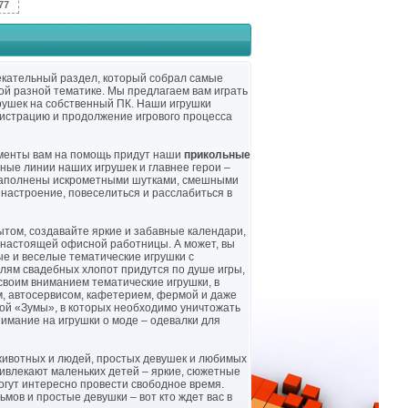
77
екательный раздел, который собрал самые
ой разной тематике. Мы предлагаем вам играть
грушек на собственный ПК. Наши игрушки
гистрацию и продолжение игрового процесса
оменты вам на помощь придут наши
прикольные
ные линии наших игрушек и главнее герои –
 наполнены искрометными шутками, смешными
 настроение, повеселиться и расслабиться в
том, создавайте яркие и забавные календари,
 настоящей офисной работницы. А может, вы
ые и веселые тематические игрушки с
лям свадебных хлопот придутся по душе игры,
своим вниманием тематические игрушки, в
м, автосервисом, кафетерием, фермой и даже
ой «Зумы», в которых необходимо уничтожать
имание на игрушки о моде – одевалки для
животных и людей, простых девушек и любимых
ривлекают маленьких детей – яркие, сюжетные
огут интересно провести свободное время.
ов и простые девушки – вот кто ждет вас в