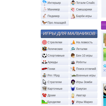
Интерьер
Тотали Спайс
Маникюр
Смешарики
Педикюр
Барби игры
Про лошадей
ИГРЫ ДЛЯ МАЛЬЧИКОВ
Стрелялки
На ловкость
Логические
Леталки
Спортивные
Бен 10 игры
Аркады
Роботы
Гонки
Поиск отличий
У
Рпг / Rpg
Военные игры
Стратегии
Игры Зомби
Карточные
Бакуган
Драки
Аватар
Бродилки
Игры Марио