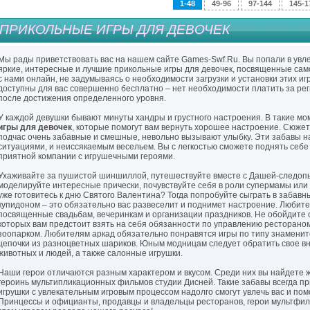
1-48
49-96
97-144
145-1
ПРИКОЛЬНЫЕ ИГРЫ ДЛЯ ДЕВОЧЕК
Мы рады приветствовать вас на нашем сайте Games-Swf.Ru. Вы попали в увл
яркие, интересные и лучшие прикольные игры для девочек, посвященные сам
с нами онлайн, не задумываясь о необходимости загрузки и установки этих и
доступны для вас совершенно бесплатно – нет необходимости платить за ре
после достижения определенного уровня.
У каждой девушки бывают минуты хандры и грустного настроения. В такие м
игры для девочек
, которые помогут вам вернуть хорошее настроение. Сюжет
подчас очень забавные и смешные, невольно вызывают улыбку. Эти забавы
ситуациями, и неиссякаемым весельем. Вы с легкостью сможете поднять себе
приятной компании с игрушечными героями.
Ухаживайте за пушистой шиншиллой, путешествуйте вместе с Дашей-следопы
моделируйте интересные прически, почувствуйте себя в роли супермамы или
уже готовитесь к дню Святого Валентина? Тогда попробуйте сыграть в забавн
купидоном – это обязательно вас развеселит и поднимет настроение. Любите
посвященные свадьбам, вечеринкам и организации праздников. Не обойдите 
которых вам предстоит взять на себя обязанности по управлению ресторано
зоопарком. Любителям аркад обязательно понравятся игры по типу знаменит
цепочки из разноцветных шариков. Юным модницам следует обратить свое вн
животных и людей, а также салонные игрушки.
Наши герои отличаются разным характером и вкусом. Среди них вы найдете 
героинь мультипликационных фильмов студии Дисней. Такие забавы всегда п
игрушки с увлекательным игровым процессом надолго смогут увлечь вас и пом
Принцессы и официанты, продавцы и владельцы ресторанов, герои мультфильм