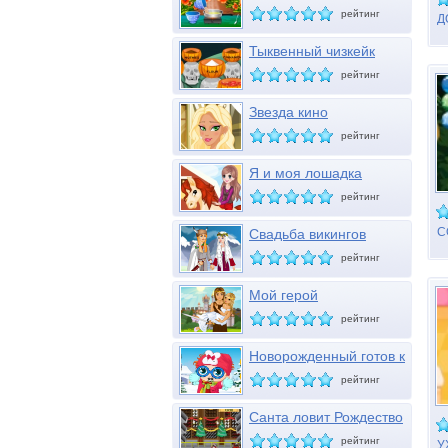
26
рейтинг
Д
Тыквенный чизкейк
рейтинг
Звезда кино
рейтинг
Я и моя лошадка
рейтинг
С
Свадьба викингов
рейтинг
Мой герой
рейтинг
Новорожденный готов к
зиме
рейтинг
Санта ловит Рождество
рейтинг
У