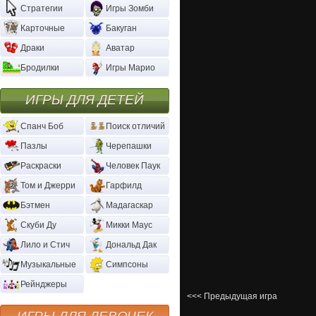
Стратегии
Игры Зомби
Карточные
Бакуган
Драки
Аватар
Бродилки
Игры Марио
ИГРЫ ДЛЯ ДЕТЕЙ
Спанч Боб
Поиск отличий
Пазлы
Черепашки
Раскраски
Человек Паук
Том и Джерри
Гарфилд
Бэтмен
Мадагаскар
Скуби Ду
Микки Маус
Лило и Стич
Дональд Дак
Музыкальные
Симпсоны
Рейнджеры
<<< Предыдущая игра