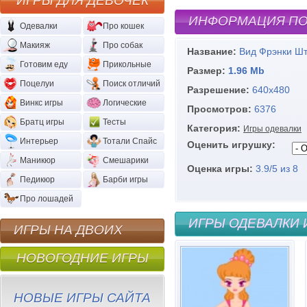
ИГРЫ ДЛЯ ДЕВОЧЕК
ИНФОРМАЦИЯ ПО
Одевалки
Про кошек
Макияж
Про собак
Название:
Вид Фрэнки Ш
Готовим еду
Прикольные
Размер:
1.96 Mb
Поцелуи
Поиск отличий
Разрешение:
640х480
Винкс игры
Логические
Просмотров:
6376
Братц игры
Тесты
Категория:
Игры одевалки
Интерьер
Тотали Спайс
Оценить игрушку:
Маникюр
Смешарики
Оценка игры:
3.9
/
5
из
8
Педикюр
Барби игры
Про лошадей
ИГРЫ ОДЕВАЛКИ 
ИГРЫ НА ДВОИХ
НОВОГОДНИЕ ИГРЫ
НОВЫЕ ИГРЫ САЙТА