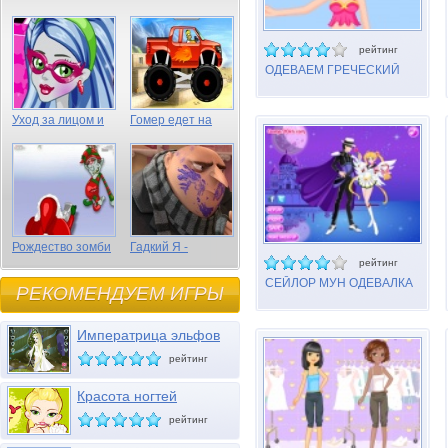
рейтинг
ОДЕВАЕМ ГРЕЧЕСКИЙ
НАРЯД
Уход за лицом и
Гомер едет на
волосами Гулии
грузовике
Эпс
Рождество зомби
Гадкий Я -
спрятанные
рейтинг
предметы
СЕЙЛОР МУН ОДЕВАЛКА
РЕКОМЕНДУЕМ ИГРЫ
ПАРНАЯ
Императрица эльфов
рейтинг
Красота ногтей
рейтинг