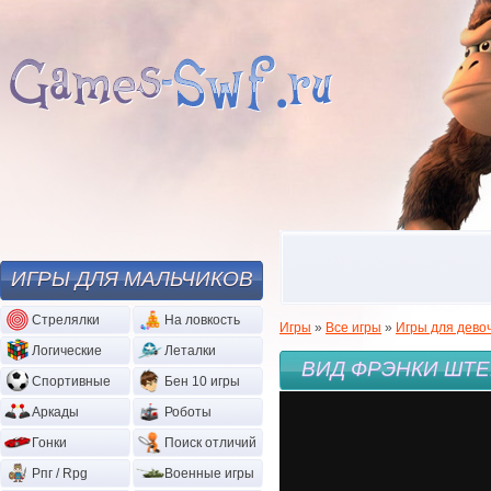
ИГРЫ ДЛЯ МАЛЬЧИКОВ
Стрелялки
На ловкость
Игры
»
Все игры
»
Игры для дево
Логические
Леталки
ВИД ФРЭНКИ ШТ
Спортивные
Бен 10 игры
Аркады
Роботы
Гонки
Поиск отличий
Рпг / Rpg
Военные игры