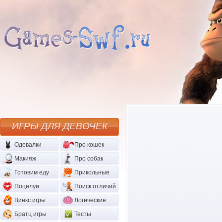
ИГРЫ ДЛЯ ДЕВОЧЕК
Одевалки
Про кошек
Макияж
Про собак
Готовим еду
Прикольные
Поцелуи
Поиск отличий
Винкс игры
Логические
Братц игры
Тесты