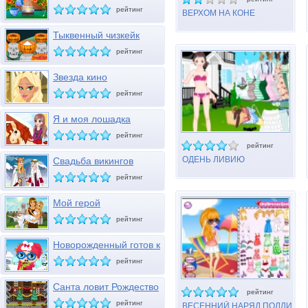
26
рейтинг
ВЕРХОМ НА КОНЕ
Тыквенный чизкейк
рейтинг
Звезда кино
рейтинг
Я и моя лошадка
рейтинг
рейтинг
ОДЕНЬ ЛИВИЮ
Свадьба викингов
рейтинг
Мой герой
рейтинг
Новорожденный готов к
зиме
рейтинг
Санта ловит Рождество
рейтинг
рейтинг
ВЕСЕННИЙ НАРЯД ПОЛЛИ