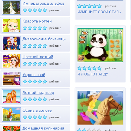
Императрица эльфов
рейтинг
рейтинг
ИЗМЕНИТЕ СВОЙ СТИЛЬ
Красота ногтей
рейтинг
Дьявольские близнецы
Хэллоуина
рейтинг
Цветной летний
маникюр
рейтинг
рейтинг
Укрась свой
Я ЛЮБЛЮ ПАНДУ
журнальный столик
рейтинг
Летний педикюр
рейтинг
Осень в золоте
рейтинг
Домашняя кулинария
рейтинг