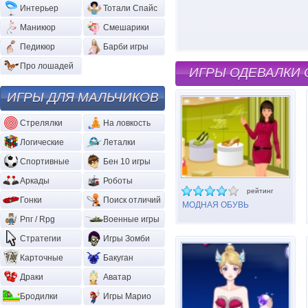
Интерьер
Тотали Спайс
Маникюр
Смешарики
Педикюр
Барби игры
Про лошадей
ИГРЫ ОДЕВАЛКИ
ИГРЫ ДЛЯ МАЛЬЧИКОВ
Стрелялки
На ловкость
Логические
Леталки
Спортивные
Бен 10 игры
Аркады
Роботы
рейтинг
Гонки
Поиск отличий
МОДНАЯ ОБУВЬ
Рпг / Rpg
Военные игры
Стратегии
Игры Зомби
Карточные
Бакуган
Драки
Аватар
Бродилки
Игры Марио