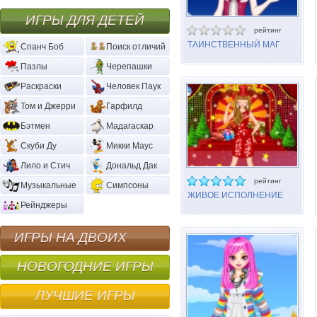
ИГРЫ ДЛЯ ДЕТЕЙ
рейтинг
ТАИНСТВЕННЫЙ МАГ
Спанч Боб
Поиск отличий
Пазлы
Черепашки
Раскраски
Человек Паук
Том и Джерри
Гарфилд
Бэтмен
Мадагаскар
Скуби Ду
Микки Маус
Лило и Стич
Дональд Дак
рейтинг
Музыкальные
Симпсоны
ЖИВОЕ ИСПОЛНЕНИЕ
Рейнджеры
ИГРЫ НА ДВОИХ
НОВОГОДНИЕ ИГРЫ
ЛУЧШИЕ ИГРЫ