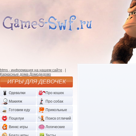
btms - информация на нашем сайте
. |
Каркасные дома Домодедово
ИГРЫ ДЛЯ ДЕВОЧЕК
Одевалки
Про кошек
Макияж
Про собак
Готовим еду
Прикольные
Поцелуи
Поиск отличий
Винкс игры
Логические
Братц игры
Тесты