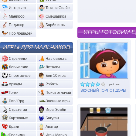
Интерьер
Тотали Спайс
Маникюр
Смешарики
Педикюр
Барби игры
ИГРЫ ГОТОВИМ Е
Про лошадей
ИГРЫ ДЛЯ МАЛЬЧИКОВ
Стрелялки
На ловкость
Логические
Леталки
Спортивные
Бен 10 игры
Аркады
Роботы
рейтинг
ВКУСНЫЙ ТОРТ ОТ ДОРЫ
Гонки
Поиск отличий
Рпг / Rpg
Военные игры
Стратегии
Игры Зомби
Карточные
Бакуган
Драки
Аватар
Бродилки
Игры Марио