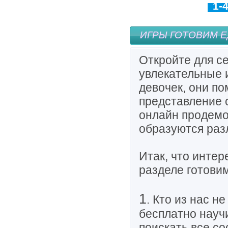
1-
ИГРЫ ГОТОВИМ Е
Откройте для с
увлекательные 
девочек, они по
представление о
онлайн продемо
образуются раз
Итак, что инте
разделе готови
1
. Кто из нас 
бесплатно научи
поискать все со