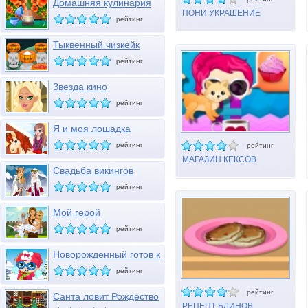
Домашняя кулинария
26
ПОНИ УКРАШЕНИЕ
рейтинг
ТОРТОВ
Тыквенный чизкейк
рейтинг
Звезда кино
рейтинг
Я и моя лошадка
рейтинг
рейтинг
МАГАЗИН КЕКСОВ
Свадьба викингов
рейтинг
Мой герой
рейтинг
Новорожденный готов к
зиме
рейтинг
рейтинг
Санта ловит Рождество
РЕЦЕПТ БЛИНОВ