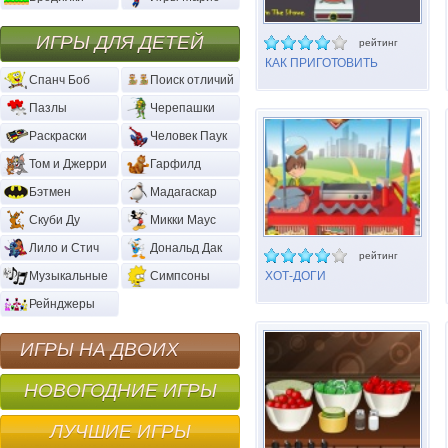
ИГРЫ ДЛЯ ДЕТЕЙ
рейтинг
КАК ПРИГОТОВИТЬ
ВКУСНОЕ
Спанч Боб
Поиск отличий
АППЕЛЬСИНОВОЕ ЖЕЛЕ
Пазлы
Черепашки
Раскраски
Человек Паук
Том и Джерри
Гарфилд
Бэтмен
Мадагаскар
Скуби Ду
Микки Маус
Лило и Стич
Дональд Дак
рейтинг
Музыкальные
Симпсоны
ХОТ-ДОГИ
Рейнджеры
ИГРЫ НА ДВОИХ
НОВОГОДНИЕ ИГРЫ
ЛУЧШИЕ ИГРЫ