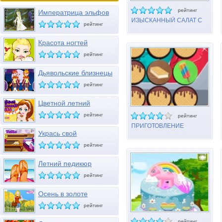
рейтинг
Императрица эльфов
ИЗЫСКАННЫЙ САЛАТ С
рейтинг
ТОМАТАМИ И ОГУРЦАМИ
Красота ногтей
рейтинг
Дьявольские близнецы
Хэллоуина
рейтинг
Цветной летний
маникюр
рейтинг
рейтинг
ПРИГОТОВЛЕНИЕ
Укрась свой
МОРОЖЕНОГО
журнальный столик
рейтинг
Летний педикюр
рейтинг
Осень в золоте
рейтинг
рейтинг