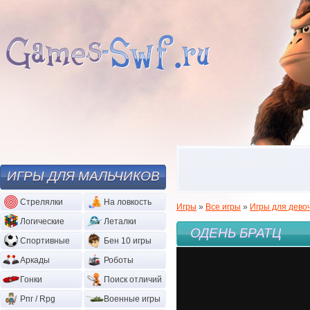
ИГРЫ ДЛЯ МАЛЬЧИКОВ
Стрелялки
На ловкость
Игры
»
Все игры
»
Игры для дево
Логические
Леталки
ОДЕНЬ БРАТЦ
Спортивные
Бен 10 игры
Аркады
Роботы
Гонки
Поиск отличий
Рпг / Rpg
Военные игры