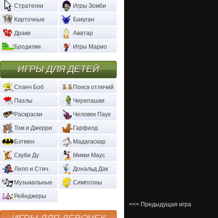
Стратегии
Игры Зомби
Карточные
Бакуган
Драки
Аватар
Бродилки
Игры Марио
ИГРЫ ДЛЯ ДЕТЕЙ
Спанч Боб
Поиск отличий
Пазлы
Черепашки
Раскраски
Человек Паук
Том и Джерри
Гарфилд
Бэтмен
Мадагаскар
Скуби Ду
Микки Маус
Лило и Стич
Дональд Дак
Музыкальные
Симпсоны
Рейнджеры
<<< Предыдущая игра