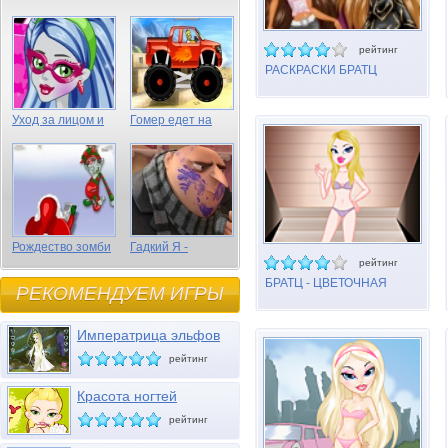
рейтинг
РАСКРАСКИ БРАТЦ
Уход за лицом и
Гомер едет на
волосами Гулии
грузовике
Эпс
Рождество зомби
Гадкий Я -
спрятанные
рейтинг
предметы
БРАТЦ - ЦВЕТОЧНАЯ
РЕКОМЕНДУЕМ ИГРЫ
ДЕВУШКА
Императрица эльфов
рейтинг
Красота ногтей
рейтинг