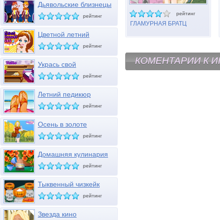
Дьявольские близнецы
Хэллоуина
рейтинг
рейтинг
ГЛАМУРНАЯ БРАТЦ
Цветной летний
маникюр
рейтинг
КОМЕНТАРИИ К И
Укрась свой
журнальный столик
рейтинг
Летний педикюр
рейтинг
Осень в золоте
рейтинг
Домашняя кулинария
26
рейтинг
Тыквенный чизкейк
рейтинг
Звезда кино