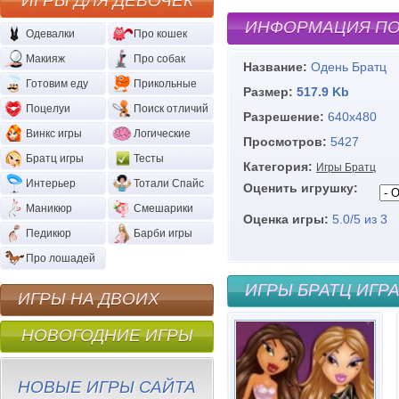
ИГРЫ ДЛЯ ДЕВОЧЕК
ИНФОРМАЦИЯ ПО
Одевалки
Про кошек
Макияж
Про собак
Название:
Одень Братц
Готовим еду
Прикольные
Размер:
517.9 Kb
Поцелуи
Поиск отличий
Разрешение:
640х480
Винкс игры
Логические
Просмотров:
5427
Братц игры
Тесты
Категория:
Игры Братц
Интерьер
Тотали Спайс
Оценить игрушку:
Маникюр
Смешарики
Оценка игры:
5.0
/
5
из
3
Педикюр
Барби игры
Про лошадей
ИГРЫ БРАТЦ ИГР
ИГРЫ НА ДВОИХ
НОВОГОДНИЕ ИГРЫ
НОВЫЕ ИГРЫ САЙТА