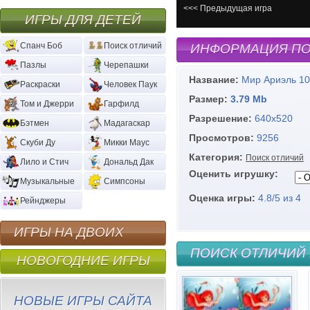
<<< Предыдущая игра
ИГРЫ ДЛЯ ДЕТЕЙ
Спанч Боб
Поиск отличий
ИНФОРМАЦИЯ ПО
Пазлы
Черепашки
Название:
Мир Ариэль 10
Раскраски
Человек Паук
Размер:
3.79 Mb
Том и Джерри
Гарфилд
Разрешение:
640х520
Бэтмен
Мадагаскар
Просмотров:
9256
Скуби Ду
Микки Маус
Категория:
Поиск отличий
Лило и Стич
Дональд Дак
Оценить игрушку:
Музыкальные
Симпсоны
Оценка игры:
4.8
/
5
из
4
Рейнджеры
ИГРЫ НА ДВОИХ
ПОИСК ОТЛИЧИЙ 
НОВОГОДНИЕ ИГРЫ
НОВЫЕ ИГРЫ САЙТА