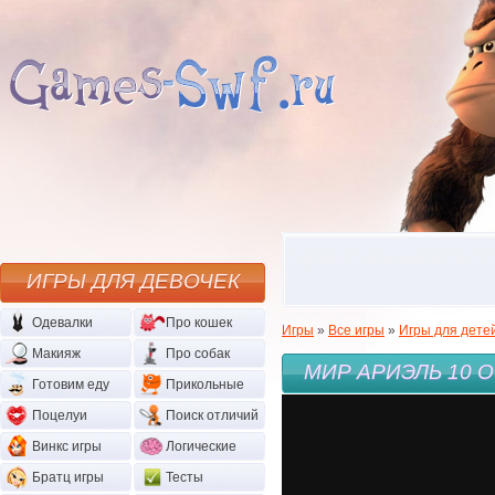
ИГРЫ ДЛЯ ДЕВОЧЕК
Одевалки
Про кошек
Игры
»
Все игры
»
Игры для дете
Макияж
Про собак
МИР АРИЭЛЬ 10 
Готовим еду
Прикольные
Поцелуи
Поиск отличий
Винкс игры
Логические
Братц игры
Тесты