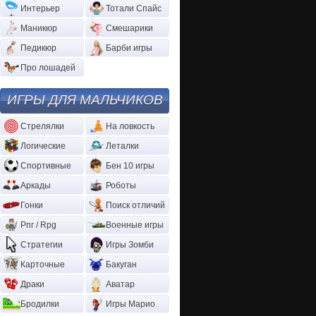
Интерьер
Тотали Спайс
Маникюр
Смешарики
Педикюр
Барби игры
Про лошадей
ИГРЫ ДЛЯ МАЛЬЧИКОВ
Стрелялки
На ловкость
Логические
Леталки
Спортивные
Бен 10 игры
Аркады
Роботы
Гонки
Поиск отличий
Рпг / Rpg
Военные игры
Стратегии
Игры Зомби
Карточные
Бакуган
Драки
Аватар
Бродилки
Игры Марио