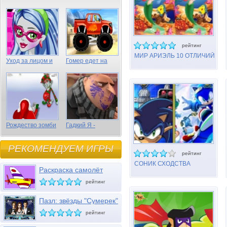
рейтинг
МИР АРИЭЛЬ 10 ОТЛИЧИЙ
Уход за лицом и
Гомер едет на
волосами Гулии
грузовике
Эпс
Рождество зомби
Гадкий Я -
спрятанные
предметы
РЕКОМЕНДУЕМ ИГРЫ
рейтинг
СОНИК СХОДСТВА
Раскраска самолёт
рейтинг
Пазл: звёзды "Сумерек"
рейтинг