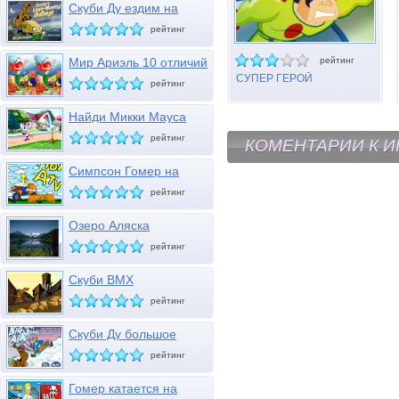
Скуби Ду ездим на
газонокосилке
рейтинг
Мир Ариэль 10 отличий
рейтинг
СУПЕР ГЕРОЙ
рейтинг
Найди Микки Мауса
рейтинг
КОМЕНТАРИИ К И
Симпсон Гомер на
мотовездеходе
рейтинг
Озеро Аляска
рейтинг
Скуби BMX
рейтинг
Скуби Ду большое
снежное шоу
рейтинг
Гомер катается на