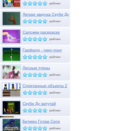
мотоцикле
рейтинг
Легкая закуска Скуби Ду
рейтинг
Сапожки раскраска
рейтинг
Гарфилд - пинг-понг
рейтинг
Лесные птицы
рейтинг
Спрятанные объекты 2
рейтинг
Скуби Ду запутай
привидение
рейтинг
Бетмен Готам Сити
рейтинг