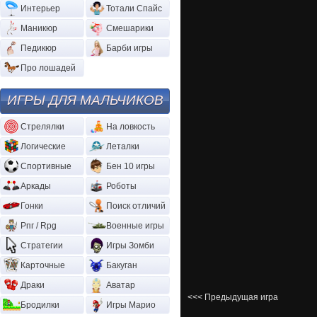
Интерьер
Тотали Спайс
Маникюр
Смешарики
Педикюр
Барби игры
Про лошадей
ИГРЫ ДЛЯ МАЛЬЧИКОВ
Стрелялки
На ловкость
Логические
Леталки
Спортивные
Бен 10 игры
Аркады
Роботы
Гонки
Поиск отличий
Рпг / Rpg
Военные игры
Стратегии
Игры Зомби
Карточные
Бакуган
Драки
Аватар
<<< Предыдущая игра
Бродилки
Игры Марио