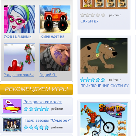
рейтинг
СКУБИ ДУ
ПРЕСЛЕДОВАНИЕ ПАР
Уход за лицом и
Гомер едет на
волосами Гулии
грузовике
Эпс
Рождество зомби
Гадкий Я -
спрятанные
рейтинг
предметы
ПРИКЛЮЧЕНИЯ СКУБИ ДУ
РЕКОМЕНДУЕМ ИГРЫ
ЭПИЗОД 3 РИФЫ
Раскраска самолёт
рейтинг
Пазл: звёзды "Сумерек"
рейтинг