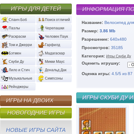
ИГРЫ ДЛЯ ДЕТЕЙ
ИНФОРМАЦИЯ ПО
Спанч Боб
Поиск отличий
Название:
Велосипед для
Пазлы
Черепашки
Размер:
3.86 Mb
Раскраски
Человек Паук
Разрешение:
640х480
Том и Джерри
Гарфилд
Просмотров:
35185
Бэтмен
Мадагаскар
Категория:
Игры Скуби Ду
Скуби Ду
Микки Маус
Оценить игрушку:
Лило и Стич
Дональд Дак
Оценка игры:
4.5
/
5
из
87
Музыкальные
Симпсоны
Рейнджеры
ИГРЫ СКУБИ ДУ И
ИГРЫ НА ДВОИХ
НОВОГОДНИЕ ИГРЫ
НОВЫЕ ИГРЫ САЙТА