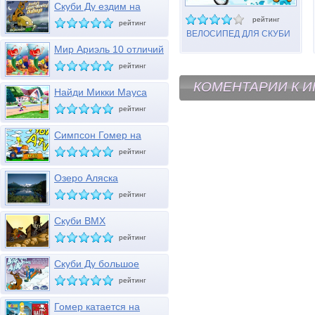
Скуби Ду ездим на
газонокосилке
рейтинг
рейтинг
ВЕЛОСИПЕД ДЛЯ СКУБИ
ДУ
Мир Ариэль 10 отличий
рейтинг
КОМЕНТАРИИ К И
Найди Микки Мауса
рейтинг
Симпсон Гомер на
мотовездеходе
рейтинг
Озеро Аляска
рейтинг
Скуби BMX
рейтинг
Скуби Ду большое
снежное шоу
рейтинг
Гомер катается на