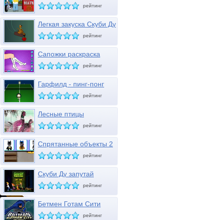
мотоцикле
рейтинг
Легкая закуска Скуби Ду
рейтинг
Сапожки раскраска
рейтинг
Гарфилд - пинг-понг
рейтинг
Лесные птицы
рейтинг
Спрятанные объекты 2
рейтинг
Скуби Ду запутай
привидение
рейтинг
Бетмен Готам Сити
рейтинг