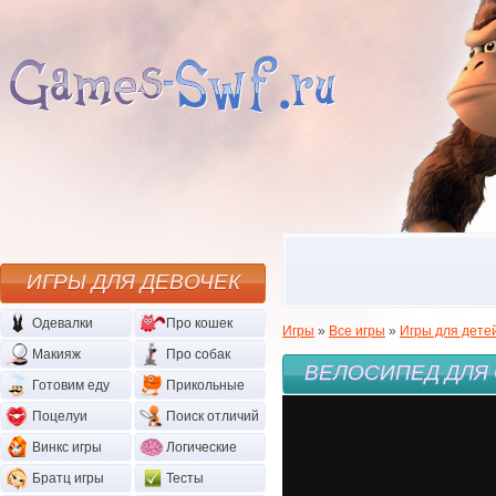
ИГРЫ ДЛЯ ДЕВОЧЕК
Одевалки
Про кошек
Игры
»
Все игры
»
Игры для дете
Макияж
Про собак
ВЕЛОСИПЕД ДЛЯ 
Готовим еду
Прикольные
Поцелуи
Поиск отличий
Винкс игры
Логические
Братц игры
Тесты