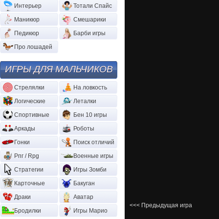
Интерьер
Тотали Спайс
Маникюр
Смешарики
Педикюр
Барби игры
Про лошадей
ИГРЫ ДЛЯ МАЛЬЧИКОВ
Стрелялки
На ловкость
Логические
Леталки
Спортивные
Бен 10 игры
Аркады
Роботы
Гонки
Поиск отличий
Рпг / Rpg
Военные игры
Стратегии
Игры Зомби
Карточные
Бакуган
Драки
Аватар
<<< Предыдущая игра
Бродилки
Игры Марио