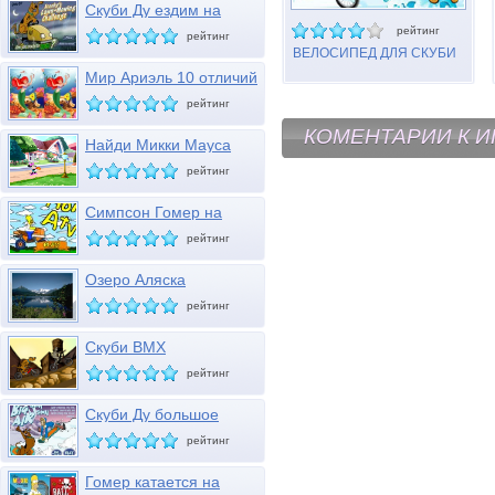
Скуби Ду ездим на
газонокосилке
рейтинг
рейтинг
ВЕЛОСИПЕД ДЛЯ СКУБИ
ДУ
Мир Ариэль 10 отличий
рейтинг
КОМЕНТАРИИ К И
Найди Микки Мауса
рейтинг
Симпсон Гомер на
мотовездеходе
рейтинг
Озеро Аляска
рейтинг
Скуби BMX
рейтинг
Скуби Ду большое
снежное шоу
рейтинг
Гомер катается на