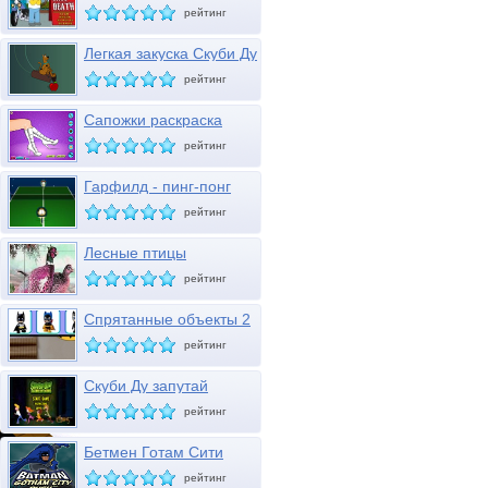
мотоцикле
рейтинг
Легкая закуска Скуби Ду
рейтинг
Сапожки раскраска
рейтинг
Гарфилд - пинг-понг
рейтинг
Лесные птицы
рейтинг
Спрятанные объекты 2
рейтинг
Скуби Ду запутай
привидение
рейтинг
Бетмен Готам Сити
рейтинг