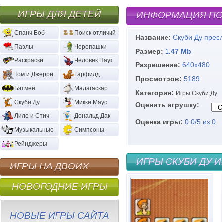
ИГРЫ ДЛЯ ДЕТЕЙ
ИНФОРМАЦИЯ ПО
Спанч Боб
Поиск отличий
Название:
Скуби Ду прес
Пазлы
Черепашки
Размер:
1.47 Mb
Раскраски
Человек Паук
Разрешение:
640х480
Том и Джерри
Гарфилд
Просмотров:
5189
Бэтмен
Мадагаскар
Категория:
Игры Скуби Ду
Скуби Ду
Микки Маус
Оценить игрушку:
Лило и Стич
Дональд Дак
Оценка игры:
0.0
/
5
из
0
Музыкальные
Симпсоны
Рейнджеры
ИГРЫ СКУБИ ДУ И
ИГРЫ НА ДВОИХ
НОВОГОДНИЕ ИГРЫ
НОВЫЕ ИГРЫ САЙТА