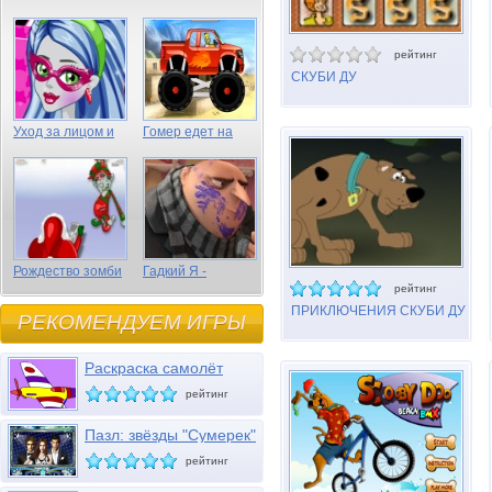
рейтинг
СКУБИ ДУ
ПРЕСЛЕДОВАНИЕ ПАР
Уход за лицом и
Гомер едет на
волосами Гулии
грузовике
Эпс
Рождество зомби
Гадкий Я -
спрятанные
рейтинг
предметы
ПРИКЛЮЧЕНИЯ СКУБИ ДУ
РЕКОМЕНДУЕМ ИГРЫ
ЭПИЗОД 3 РИФЫ
Раскраска самолёт
рейтинг
Пазл: звёзды "Сумерек"
рейтинг