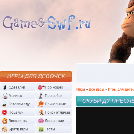
ИГРЫ ДЛЯ ДЕВОЧЕК
Одевалки
Про кошек
Игры
»
Все игры
»
Игры для дете
Макияж
Про собак
СКУБИ ДУ ПРЕСЛ
Готовим еду
Прикольные
Поцелуи
Поиск отличий
Винкс игры
Логические
Братц игры
Тесты