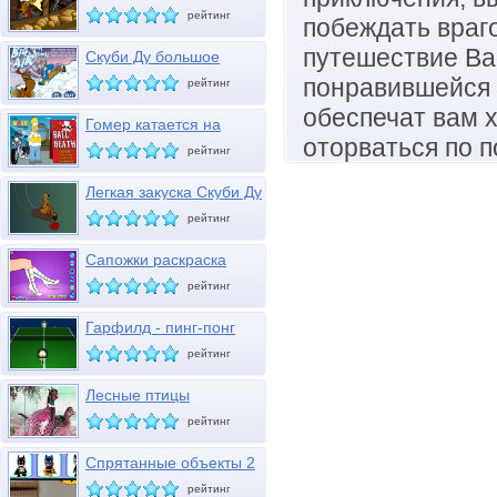
рейтинг
побеждать враго
путешествие Ва
Скуби Ду большое
снежное шоу
понравившейся 
рейтинг
обеспечат вам 
Гомер катается на
мотоцикле
оторваться по 
рейтинг
Легкая закуска Скуби Ду
рейтинг
Сапожки раскраска
рейтинг
Гарфилд - пинг-понг
рейтинг
Лесные птицы
рейтинг
Спрятанные объекты 2
рейтинг