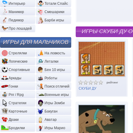
Интерьер
Тотали Спайс
Маникюр
Смешарики
Педикюр
Барби игры
Про лошадей
ИГРЫ СКУБИ ДУ 
ИГРЫ ДЛЯ МАЛЬЧИКОВ
Стрелялки
На ловкость
Логические
Леталки
Спортивные
Бен 10 игры
Аркады
Роботы
рейтинг
Гонки
Поиск отличий
СКУБИ ДУ
ПРЕСЛЕДОВАНИЕ ПАР
Рпг / Rpg
Военные игры
Стратегии
Игры Зомби
Карточные
Бакуган
Драки
Аватар
Бродилки
Игры Марио