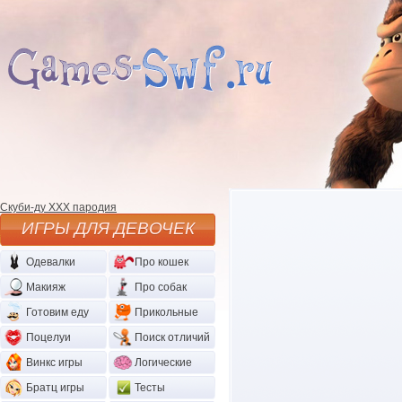
Скуби-ду XXX пародия
ИГРЫ ДЛЯ ДЕВОЧЕК
Одевалки
Про кошек
Макияж
Про собак
Готовим еду
Прикольные
Поцелуи
Поиск отличий
Винкс игры
Логические
Братц игры
Тесты