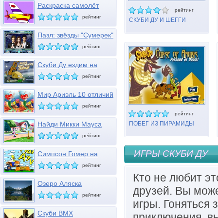
Раскраска самолёт
рейтинг
рейтинг
СКУБИ ДУ И ШЕГГИ
САМУРАИ
Пазл: звёзды "Сумерек"
рейтинг
Скуби Ду ездим на
газонокосилке
рейтинг
Мир Ариэль 10 отличий
рейтинг
рейтинг
Найди Микки Мауса
ПОБЕГ ИЗ ПИРАМИДЫ
АНУБИСА
рейтинг
ИГРЫ СКУБИ ДУ
Симпсон Гомер на
мотовездеходе
рейтинг
Кто не любит эт
Озеро Аляска
друзей. Вы мож
рейтинг
игры. Гоняться 
Скуби BMX
приключения, вы