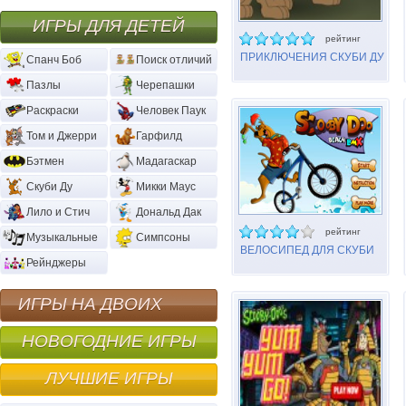
ИГРЫ ДЛЯ ДЕТЕЙ
рейтинг
ПРИКЛЮЧЕНИЯ СКУБИ ДУ
Спанч Боб
Поиск отличий
ЭПИЗОД 3 РИФЫ
Пазлы
Черепашки
Раскраски
Человек Паук
Том и Джерри
Гарфилд
Бэтмен
Мадагаскар
Скуби Ду
Микки Маус
Лило и Стич
Дональд Дак
рейтинг
Музыкальные
Симпсоны
ВЕЛОСИПЕД ДЛЯ СКУБИ
Рейнджеры
ДУ
ИГРЫ НА ДВОИХ
НОВОГОДНИЕ ИГРЫ
ЛУЧШИЕ ИГРЫ